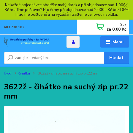
Ke každé objednávce obdržíte malý dárek a při objednávce nad 1 000,-
Kč hradíme poštovné! Pro firmy při objednávce nad 2 000,- Kč bez DPH
hradíme poštovné a na vyžádání zašleme cenovou nabídku.
0
ks
603 736 182
za
0,00 Kč
Menu
Hledat
Úvod
čihátka
3622ž - čihátko na suchý zip pr.22 mm
3622ž - čihátko na suchý zip pr.22
mm