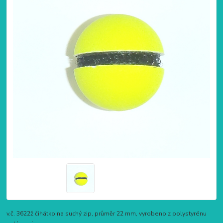
v.č. 3622ž čihátko na suchý zip, průměr 22 mm, vyrobeno z polystyrénu