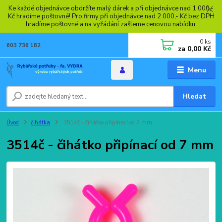
Ke každé objednávce obdržíte malý dárek a při objednávce nad 1 000,-
Kč hradíme poštovné! Pro firmy při objednávce nad 2 000,- Kč bez DPH
hradíme poštovné a na vyžádání zašleme cenovou nabídku.
0
ks
603 736 182
za
0,00 Kč
Menu
Hledat
Úvod
čihátka
3514č - čihátko připínací od 7 mm
3514č - čihátko připínací od 7 mm