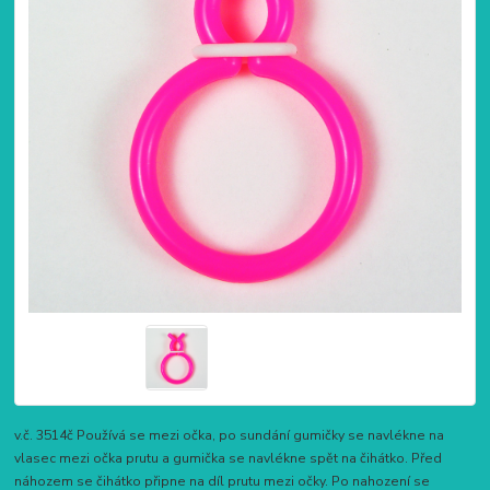
v.č. 3514č Používá se mezi očka, po sundání gumičky se navlékne na
vlasec mezi očka prutu a gumička se navlékne spět na čihátko. Před
náhozem se čihátko připne na díl prutu mezi očky. Po nahození se