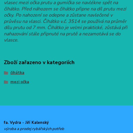
vlasec mezi očka prutu a gumička se navlékne spět na
čihátko. Před náhozem se čihátko připne na díl prutu mezi
očky. Po nahození se odepne a zůstane navlečené v
průvěsu na vlasci. Čihátko v.č. 3514 se používá na průměr
dílu prutu od 7 mm. Čihátko je velmi praktické, zůstává při
nahazování stále připnuté na prutě a nezamotává se do
vlasce.
Zboží zařazeno v kategoriích
čihátka
mezi očka
fa. Vydra - Jiří Kalenský
výroba a prodej rybářských potřeb