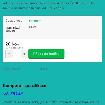
odepne a zůstane navlečené v průvěsu na vlasci. Čihátko v.č. 3514 se
používá na průměr dílu prutu od ...
celý popis
Dostupnost
Skladem
Cena před
22 Kč
slevou
20 Kč
/
ks
17 Kč
bez DPH
Přidat do košíku
Číslo produktu:
3514č
Kompletní specifikace
v.č. 3514č
Používá se mezi očka, po sundání gumičky se navlékne na