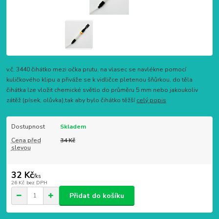
v.č. 3440 čihátko mezi očka prutu, na vlasec se navlékne pomocí
kuličkového klipu a přiváže se k vidličce pletenou šňůrkou, do těla
čihátka lze vložit chemické světlo do průměru 5 mm nebo jakoukoliv
zátěž (písek, olůvka),tak aby bylo čihátko těžší
celý popis
Dostupnost
Skladem
Cena před
34 Kč
slevou
32 Kč
/
ks
26 Kč
bez DPH
Přidat do košíku