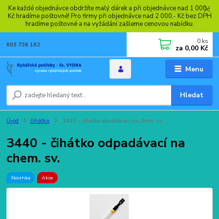
Ke každé objednávce obdržíte malý dárek a při objednávce nad 1 000,-
Kč hradíme poštovné! Pro firmy při objednávce nad 2 000,- Kč bez DPH
hradíme poštovné a na vyžádání zašleme cenovou nabídku.
0
ks
603 736 182
za
0,00 Kč
Menu
Hledat
Úvod
čihátka
3440 - čihátko odpadávací na chem. sv.
3440 - čihátko odpadávací na
chem. sv.
Novinka
Akce