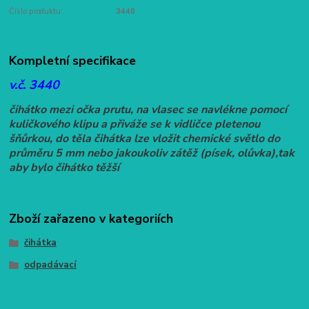
Číslo produktu:
3440
Kompletní specifikace
v.č. 3440
čihátko mezi očka prutu, na vlasec se navlékne pomocí
kuličkového klipu a přiváže se k vidličce pletenou
šňůrkou, do těla čihátka lze vložit chemické světlo do
průměru 5 mm nebo jakoukoliv zátěž (písek, olůvka),tak
aby bylo čihátko těžší
Zboží zařazeno v kategoriích
čihátka
odpadávací