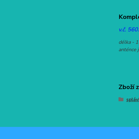
Komple
v.č. 560
délka - 1
anténce j
Zboží 
spláv