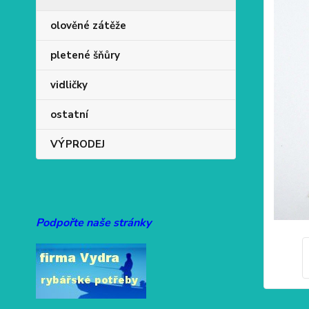
olověné zátěže
pletené šňůry
vidličky
ostatní
VÝPRODEJ
Podpořte naše stránky