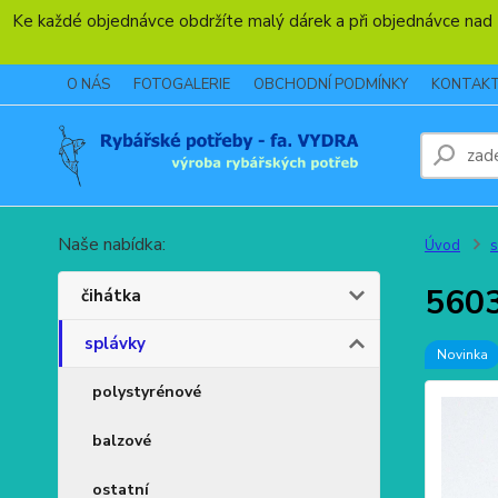
Ke každé objednávce obdržíte malý dárek a při objednávce nad
O NÁS
FOTOGALERIE
OBCHODNÍ PODMÍNKY
KONTAK
Naše nabídka:
Úvod
s
5603
čihátka
splávky
Novinka
polystyrénové
balzové
ostatní