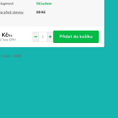
tupnost
Skladem
a před slevou
38 Kč
 Kč
/
ks
Přidat do košíku
Kč
bez DPH
roduktu:
5603