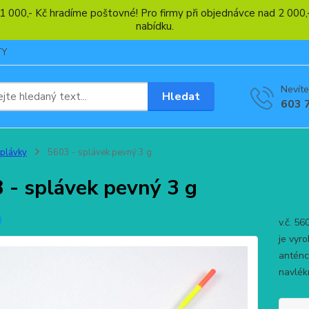
 1 000,- Kč hradíme poštovné! Pro firmy při objednávce nad 2 00
nabídku.
TY
Nevíte
Hledat
603 
plávky
5603 - splávek pevný 3 g
 - splávek pevný 3 g
v.č. 56
je vyr
anténce
navlék