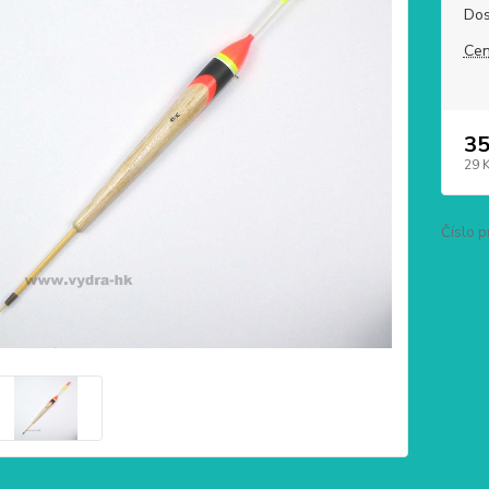
Dos
Cen
35
29 
Číslo p