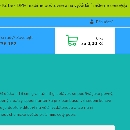
0,- Kč bez DPH hradíme poštovné a na vyžádání zašleme cenovou
Přihlášení
 si rady? Zavolejte.
0
ks
za
0,00 Kč
736 182
03 délka - 18 cm, gramáž - 3 g, splávek se používá jako pevný,
obený z balzy, spodní anténka je z bambusu, vzhledem ke své
 je dobře viditelný na větší vzdálenosti a lze na ní
nout chemické světlo pr. 3 mm.
celý popis