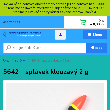
Ke každé objednávce obdržíte malý dárek a při objednávce nad 1 000,-
Kč hradíme poštovné! Pro firmy při objednávce nad 2 000,- Kč bez DPH
hradíme poštovné a na vyžádání zašleme cenovou nabídku.
0
ks
603 736 182
za
0,00 Kč
Menu
Hledat
Úvod
splávky
5642 - splávek klouzavý 2 g
5642 - splávek klouzavý 2 g