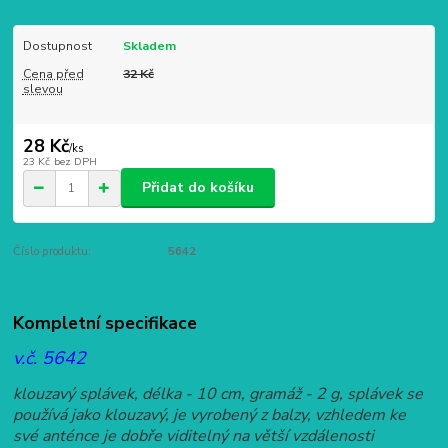
Dostupnost
Skladem
Cena před
32 Kč
slevou
28 Kč
/
ks
23 Kč
bez DPH
Přidat do košíku
Číslo produktu:
5642
Kompletní specifikace
v.č. 5642
klouzavý splávek, délka - 10 cm, gramáž - 2 g, splávek se
používá jako klouzavý, je vyrobený z balzy, vzhledem ke
své anténce je dobře viditelný na větší vzdálenosti