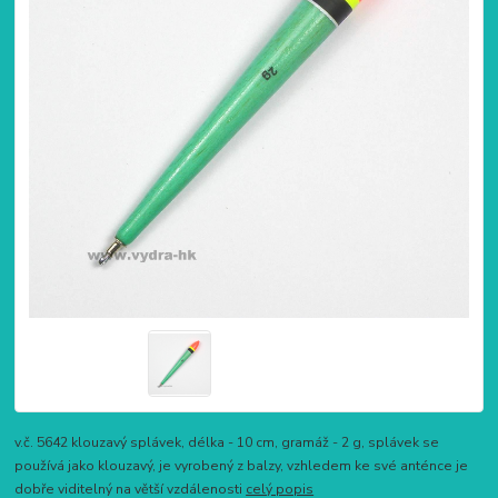
v.č. 5642 klouzavý splávek, délka - 10 cm, gramáž - 2 g, splávek se
používá jako klouzavý, je vyrobený z balzy, vzhledem ke své anténce je
dobře viditelný na větší vzdálenosti
celý popis