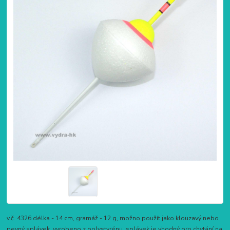
v.č. 4326 délka - 14 cm, gramáž - 12 g, možno použít jako klouzavý nebo
pevný splávek, vyrobeno z polystyrénu, splávek je vhodný pro chytání na