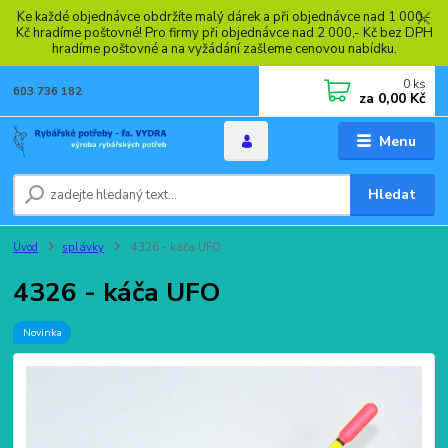
Ke každé objednávce obdržíte malý dárek a při objednávce nad 1 000,-
Kč hradíme poštovné! Pro firmy při objednávce nad 2 000,- Kč bez DPH
hradíme poštovné a na vyžádání zašleme cenovou nabídku.
0
ks
603 736 182
za
0,00 Kč
Menu
Hledat
Úvod
splávky
4326 - káča UFO
4326 - káča UFO
Novinka