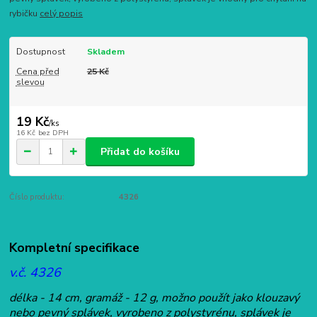
rybičku
celý popis
Dostupnost
Skladem
Cena před
25 Kč
slevou
19 Kč
/
ks
16 Kč
bez DPH
Přidat do košíku
Číslo produktu:
4326
Kompletní specifikace
v.č. 4326
délka - 14 cm, gramáž - 12 g, možno použít jako klouzavý
nebo pevný splávek, vyrobeno z polystyrénu, splávek je