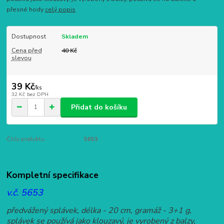
přesné hody
celý popis
Dostupnost
Skladem
Cena před
40 Kč
slevou
39 Kč
/
ks
32 Kč
bez DPH
Přidat do košíku
Číslo produktu:
5653
Kompletní specifikace
v.č. 5653
předvážený splávek, délka - 20 cm, gramáž - 3+1 g,
splávek se používá jako klouzavý, je vyrobený z balzy,