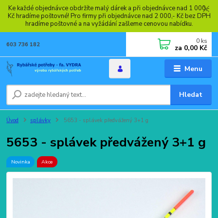
Ke každé objednávce obdržíte malý dárek a při objednávce nad 1 000,-
Kč hradíme poštovné! Pro firmy při objednávce nad 2 000,- Kč bez DPH
hradíme poštovné a na vyžádání zašleme cenovou nabídku.
0
ks
603 736 182
za
0,00 Kč
Menu
Hledat
Úvod
splávky
5653 - splávek předvážený 3+1 g
5653 - splávek předvážený 3+1 g
Novinka
Akce