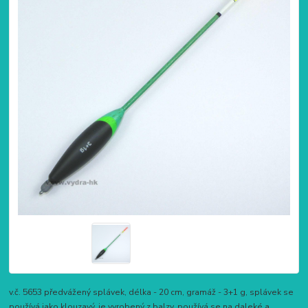
v.č. 5653 předvážený splávek, délka - 20 cm, gramáž - 3+1 g, splávek se
používá jako klouzavý, je vyrobený z balzy, používá se na daleké a