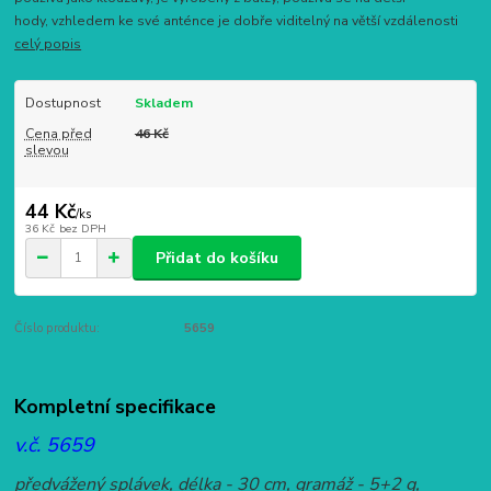
hody, vzhledem ke své anténce je dobře viditelný na větší vzdálenosti
celý popis
Dostupnost
Skladem
Cena před
46 Kč
slevou
44 Kč
/
ks
36 Kč
bez DPH
Přidat do košíku
Číslo produktu:
5659
Kompletní specifikace
v.č. 5659
předvážený splávek, délka - 30 cm, gramáž - 5+2 g,