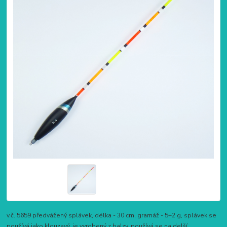
v.č. 5659 předvážený splávek, délka - 30 cm, gramáž - 5+2 g, splávek se
používá jako klouzavý, je vyrobený z balzy, používá se na delší