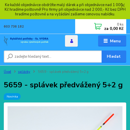
Ke každé objednávce obdržíte malý dárek a při objednávce nad 1 000,-
Kč hradíme poštovné! Pro firmy při objednávce nad 2 000,- Kč bez DPH
hradíme poštovné a na vyžádání zašleme cenovou nabídku.
0
ks
603 736 182
za
0,00 Kč
Menu
Hledat
Úvod
splávky
5659 - splávek předvážený 5+2 g
5659 - splávek předvážený 5+2 g
Novinka