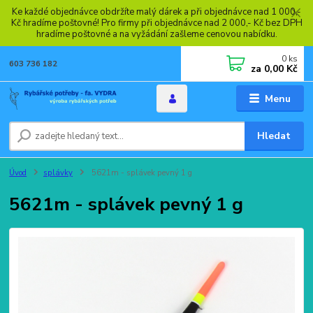
Ke každé objednávce obdržíte malý dárek a při objednávce nad 1 000,-
Kč hradíme poštovné! Pro firmy při objednávce nad 2 000,- Kč bez DPH
hradíme poštovné a na vyžádání zašleme cenovou nabídku.
0
ks
603 736 182
za
0,00 Kč
Menu
Hledat
Úvod
splávky
5621m - splávek pevný 1 g
5621m - splávek pevný 1 g