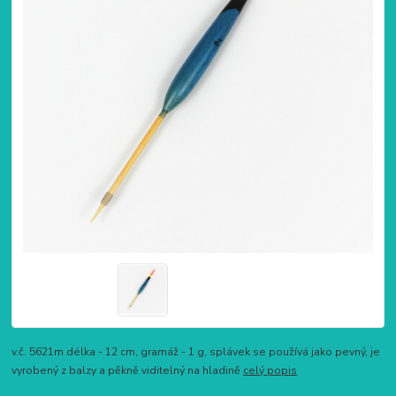
v.č. 5621m délka - 12 cm, gramáž - 1 g, splávek se používá jako pevný, je
vyrobený z balzy a pěkně viditelný na hladině
celý popis