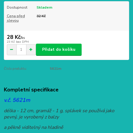
Dostupnost
Skladem
Cena před
32 Kč
slevou
28 Kč
/
ks
23 Kč
bez DPH
Přidat do košíku
Číslo produktu:
5621m
Kompletní specifikace
v.č. 5621m
délka - 12 cm, gramáž - 1 g, splávek se používá jako
pevný, je vyrobený z balzy
a pěkně viditelný na hladině